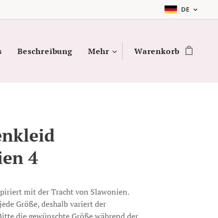
DE
s
Beschreibung
Mehr
Warenkorb
nkleid
ien 4
piriert mit der Tracht von Slawonien.
jede Größe, deshalb variert der
 Bitte die gewünschte Größe während der