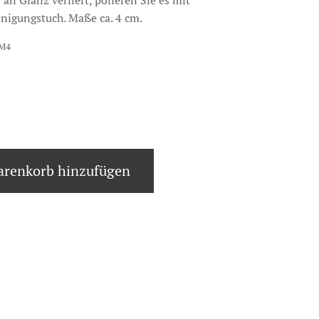
 an Glanz verliert, polieren Sie es mit
nigungstuch. Maße ca. 4 cm.
SM4
renkorb hinzufügen