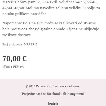
Materijal: 50% pamuk, 50% akril. Veličine: 34/36, 38/40,
42/44, 46/48. Molimo navedite željenu veličinu u polju za
poruku prilikom narudžbe.
Napomena: Boja na slici može se razlikovati od stvarne
boje proizvoda zbog digitalne obrade. Cijena ne uključuje
troškove dostave.
Broj proizvoda: MRAER13
70,00
€
cijena s PDV-om
© 2026 Decroation. Sva prava zadržana.
Posjetite nas i na
facebooku
ili
instagramu
!
Jezici