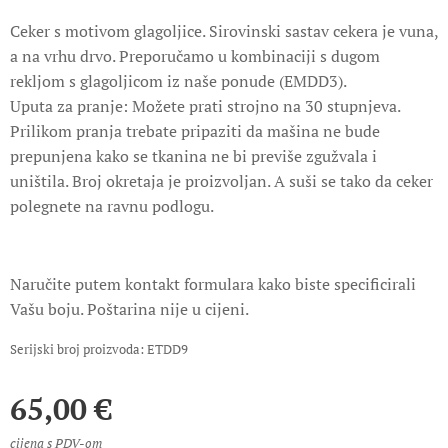
Ceker s motivom glagoljice. Sirovinski sastav cekera je vuna,
a na vrhu drvo. Preporučamo u kombinaciji s dugom
rekljom s glagoljicom iz naše ponude (EMDD3).
Uputa za pranje: Možete prati strojno na 30 stupnjeva.
Prilikom pranja trebate pripaziti da mašina ne bude
prepunjena kako se tkanina ne bi previše zgužvala i
uništila. Broj okretaja je proizvoljan. A suši se tako da ceker
polegnete na ravnu podlogu.
Naručite putem kontakt formulara kako biste specificirali
Vašu boju. Poštarina nije u cijeni.
Serijski broj proizvoda: ETDD9
65,00
€
cijena s PDV-om