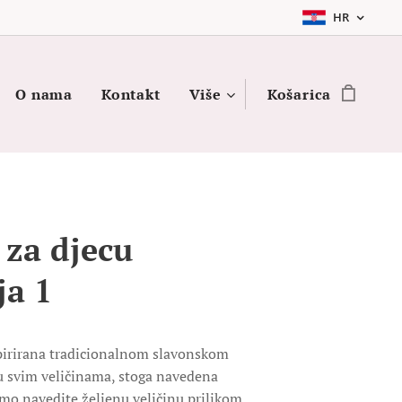
HR
O nama
Kontakt
Više
Košarica
 za djecu
ja 1
spirirana tradicionalnom slavonskom
 svim veličinama, stoga navedena
imo navedite željenu veličinu prilikom