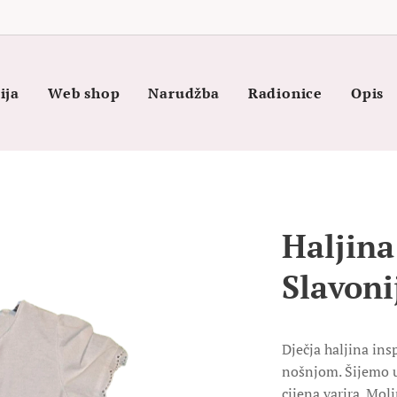
ija
Web shop
Narudžba
Radionice
Opis
Haljina
Slavoni
Dječja haljina in
nošnjom. Šijemo u
cijena varira. Mol