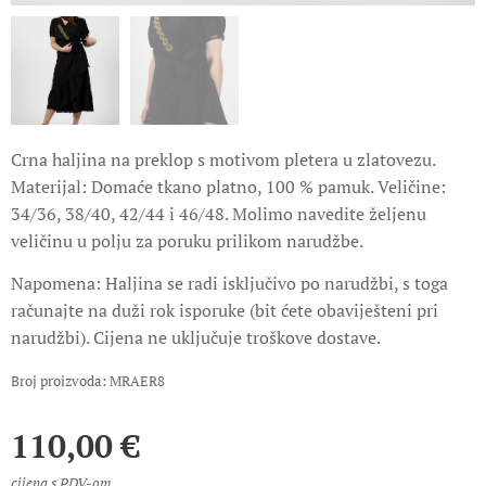
Crna haljina na preklop s motivom pletera u zlatovezu.
Materijal: Domaće tkano platno, 100 % pamuk. Veličine:
34/36, 38/40, 42/44 i 46/48. Molimo navedite željenu
veličinu u polju za poruku prilikom narudžbe.
Napomena: Haljina se radi isključivo po narudžbi, s toga
računajte na duži rok isporuke (bit ćete obaviješteni pri
narudžbi). Cijena ne uključuje troškove dostave.
Broj proizvoda: MRAER8
110,00
€
cijena s PDV-om