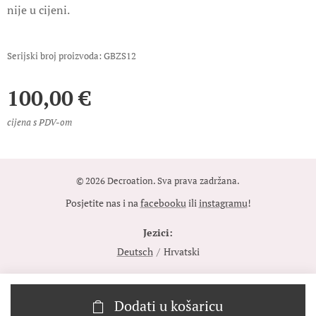
nije u cijeni.
Serijski broj proizvoda: GBZS12
100,00
€
cijena s PDV-om
© 2026 Decroation. Sva prava zadržana.
Posjetite nas i na
facebooku
ili
instagramu
!
Jezici
Deutsch
Hrvatski
Dodati u košaricu