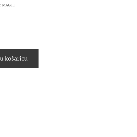
da: MAG11
u košaricu