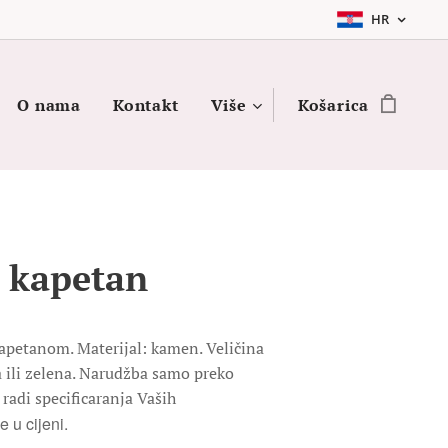
HR
O nama
Kontakt
Više
Košarica
 kapetan
apetanom. Materijal: kamen. Veličina
a ili zelena. Narudžba samo preko
radi specificaranja Vaših
e u cijeni.