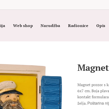
ija
Web shop
Narudžba
Radionice
Opis
Magnet
Magnet prozor s k
6x7 cm. Boja plav
kontakt formulara 
Poštarina nij
želja.