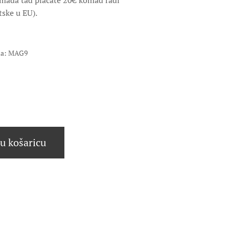
omada tad plaćate 20€ komad radi
tske u EU).
oda: MAG9
u košaricu