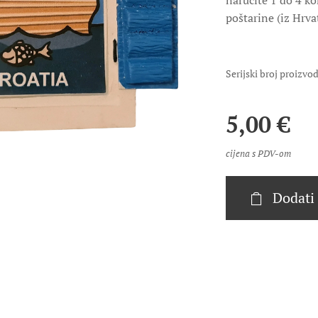
naručite 1 do 4 k
poštarine (iz Hrva
Serijski broj proizv
5,00
€
cijena s PDV-om
Dodati 