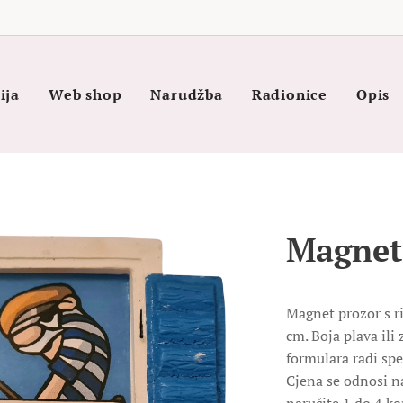
ija
Web shop
Narudžba
Radionice
Opis
Magnet
Magnet prozor s r
cm. Boja plava il
formulara radi spe
Cjena se odnosi n