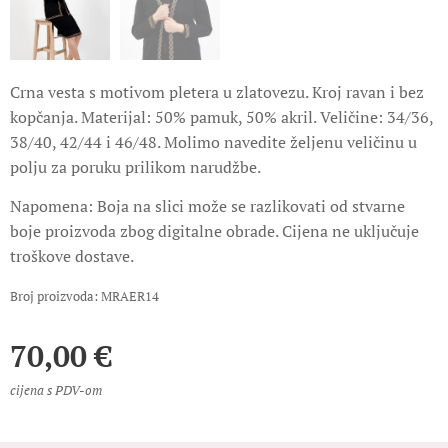
Crna vesta s motivom pletera u zlatovezu. Kroj ravan i bez
kopčanja. Materijal: 50% pamuk, 50% akril. Veličine: 34/36,
38/40, 42/44 i 46/48. Molimo navedite željenu veličinu u
polju za poruku prilikom narudžbe.
Napomena: Boja na slici može se razlikovati od stvarne
boje proizvoda zbog digitalne obrade. Cijena ne uključuje
troškove dostave.
Broj proizvoda: MRAER14
70,00
€
cijena s PDV-om