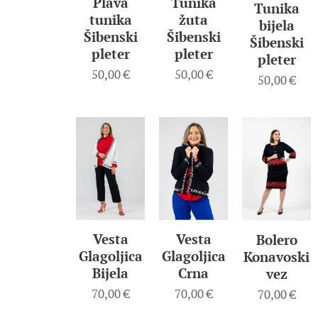
Plava
Tunika
Tunika
tunika
žuta
bijela
Šibenski
Šibenski
Šibenski
pleter
pleter
pleter
50,00
€
50,00
€
50,00
€
Vesta
Vesta
Bolero
Glagoljica
Glagoljica
Konavoski
Crna
Bijela
vez
70,00
€
70,00
€
70,00
€