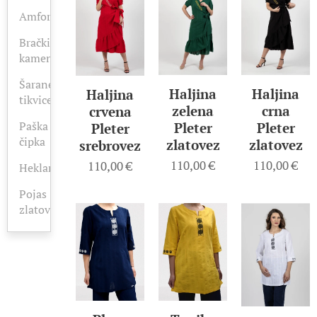
Amfora
Brački
kamen
Šarane
Haljina
Haljina
Haljina
tikvice
zelena
crna
crvena
Paška
Pleter
Pleter
Pleter
čipka
zlatovez
zlatovez
srebrovez
110,00
€
110,00
€
110,00
€
Heklano
Pojas
zlatovez