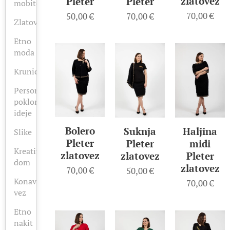
zlatovez
Pleter
Pleter
mobitel
70,00
€
70,00
€
50,00
€
Zlatovez
Etno
moda
Krunice
Personalizirano-
poklon
ideje
Bolero
Haljina
Suknja
Slike
Pleter
midi
Pleter
Kreativni
zlatovez
Pleter
zlatovez
dom
zlatovez
70,00
€
50,00
€
Konavoski
70,00
€
vez
Etno
nakit