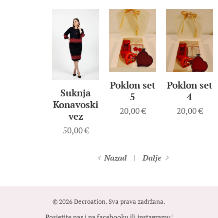
Poklon set
Poklon set
Suknja
5
4
Konavoski
20,00
€
20,00
€
vez
50,00
€
Nazad
Dalje
© 2026 Decroation. Sva prava zadržana.
Posjetite nas i na
facebooku
ili
instagramu
!