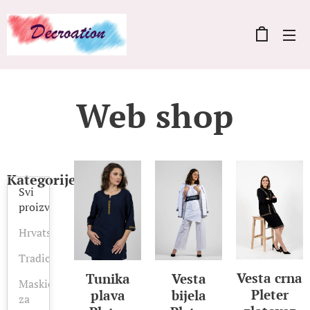
Web shop
Kategorije
Svi
proizvodi
Hrvatska
Tradicija
Vesta crna
Vesta
Tunika
Maskica
Pleter
bijela
plava
za